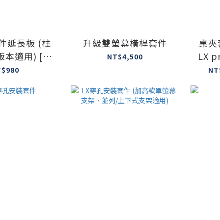
件延長板 (柱
升級雙螢幕橫桿套件
桌夾套
本適用) [受
LX p
NT$4,500
生產]
T$980
NT