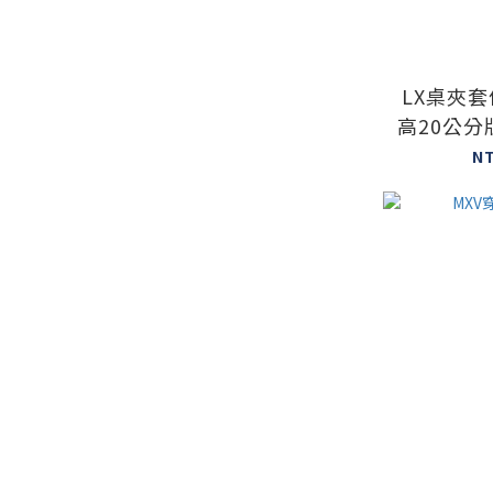
LX桌夾套
高20公分版
訂
N