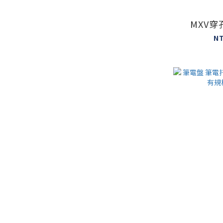
MXV
N