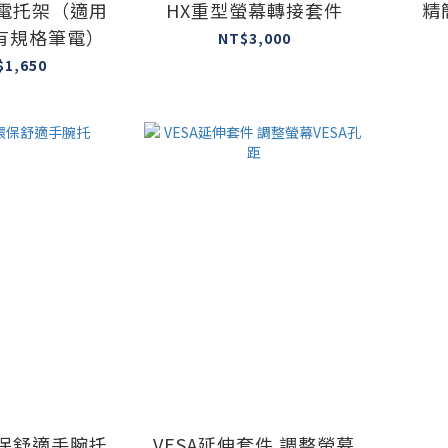
筆電托架（適用
HX重型螢幕轉接套件
精
有規格筆電）
NT$3,000
$1,650
環保舒適手腕托
VESA延伸套件 調整螢幕