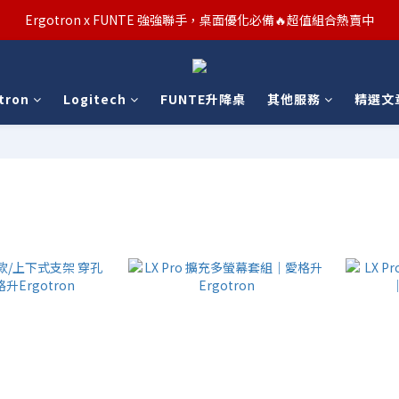
汰舊/升級補助優惠熱烈進行中！符合資格者歡迎申請購物金補助
Ergotron x FUNTE 強強聯手，桌面優化必備🔥超值組合熱賣中
汰舊/升級補助優惠熱烈進行中！符合資格者歡迎申請購物金補助
tron
Logitech
FUNTE升降桌
其他服務
精選文