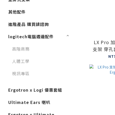
其他配件
進階產品 購買請諮詢
logitech電腦週邊配件
LX Pro
高階商務
支架 穿
Erg
NT
人體工學
視訊專區
Ergotron x Logi 優惠套組
Ultimate Ears 喇叭
Ergotron x Ultimate