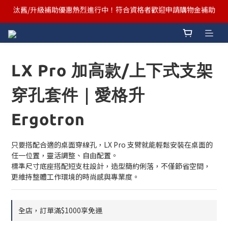
汰舊/升級補助優惠熱烈進行中！符合資格者歡迎申請購物金補助
汰舊/升級補助優惠熱烈進行中！符合資格者歡迎申請購物金補助
Ergotron x FUNTE 強強聯手，桌面優化必備🔥超值組合熱賣中
汰舊/升級補助優惠熱烈進行中！符合資格者歡迎申請購物金補助
LX Pro 加高款/上下式支架
穿孔套件｜愛格升
Ergotron
只要搭配合適的桌面穿線孔，LX Pro 支臂就能輕鬆安裝在桌面的
任一位置，靈活調整、自由配置。
標準尺寸底座搭配短支柱設計，造型簡約俐落，不僅節省空間，
更維持整體工作環境的時尚感與專業度。
全店，訂單滿$1000享免運