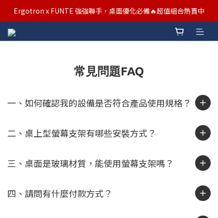
汰舊/升級補助優惠熱烈進行中！符合資格者歡迎申請購物金補助
Ergotron x FUNTE 強強聯手，桌面優化必備🔥超值組合熱賣中
汰舊/升級補助優惠熱烈進行中！符合資格者歡迎申請購物金補助
常見問題FAQ
一、如何確認我的設備是否符合產品使用規格？
二、桌上型螢幕支架有哪些安裝方式？
三、桌面是玻璃材質，能使用螢幕支架嗎？
四、請問有什麼付款方式？