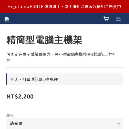
汰舊/升級補助優惠熱烈進行中！符合資格者歡迎申請購物金補助
Ergotron x FUNTE 強強聯手，桌面優化必備🔥超值組合熱賣中
汰舊/升級補助優惠熱烈進行中！符合資格者歡迎申請購物金補助
精簡型電腦主機架
可固定在桌子或螢幕後方，將小型電腦主機整合到您的工作空
間。
全店，訂單滿$1000享免運
NT$2,200
顏色