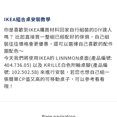
IKEA組合桌安裝教學
你是喜歡到IKEA購買材料回家自行組裝的DIY達人
嗎？ 比起直接買一整組已經配好的傢俱，自己組
裝往往價格會更優惠，還可以選擇自己喜歡的配件
跟配色～
今天我們將使用IKEA的 LINNMON桌面(產品編號:
404.736.05) 以及 KRILLE白色附輪桌腳(產品編
號: 102.502.58) 來進行安裝，若您也想自己組一
張簡單CP值又高的可移動桌子，可以參考看看
哦！
Page navigation