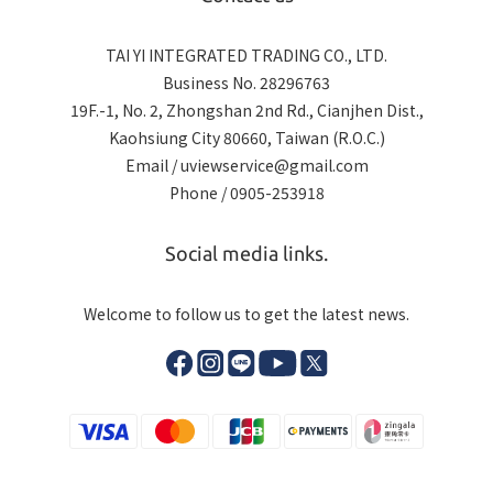
TAI YI INTEGRATED TRADING CO., LTD.
Business No. 28296763
19F.-1, No. 2, Zhongshan 2nd Rd., Cianjhen Dist.,
Kaohsiung City 80660, Taiwan (R.O.C.)
Email / uviewservice@gmail.com
Phone / 0905-253918
Social media links.
Welcome to follow us to get the latest news.