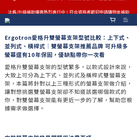
汰舊/升級補助優惠熱烈進行中！符合資格者歡迎申請購物金補助
汰舊/升級補助優惠熱烈進行中！符合資格者歡迎申請購物金補助
Ergotron愛格升雙螢幕支架型號比較：上下式、
並列式、橫桿式｜雙螢幕支架推薦品牌 可升級多
螢幕還有10年保固，優缺點帶你一次看
愛格升雙螢幕支架的型號繁多，以款式設計來說，
大致上可分為上下式、並列式及橫桿式雙螢幕支
架，本篇將針對以上三種形式的螢幕支架做介紹，
讓對想挑選雙螢幕支架卻不知道該選哪個款式的
你，對雙螢幕支架能有更近一步的了解，幫助您根
據需求做選擇。