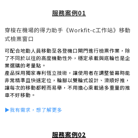
服務案例01
穿梭在機場的得力助手《Workfit-c工作站》移動
式檢票窗口
可配合地勤人員移動至各登機口閘門進行檢票作業，除
了不同於以往的高度機動性外，穩定承載與底輪也是企
業選購的考量點。
產品採用獨家專利恆立技術，讓使用者在調整螢幕時能
非常精準且快速定位，輪腳以雙輪式設計、滑順好推，
讓每次的移動都輕而易舉，不用擔心乘載過多重量的推
車不好移動。
▶︎我有需求，想了解更多
服務案例02