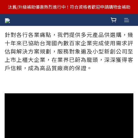
汰舊/升級補助優惠熱烈進行中！符合資格者歡迎申請購物金補助
汰舊/升級補助優惠熱烈進行中！符合資格者歡迎申請購物金補助
Ergotron x FUNTE 強強聯手，桌面優化必備🔥超值組合熱賣中
針對各行各業痛點，我們提供多元產品供選購，幾
汰舊/升級補助優惠熱烈進行中！符合資格者歡迎申請購物金補助
十年來已協助台灣國內數百家企業完成使用需求評
估與解決方案規劃，服務對象遍及小型新創公司至
上市上櫃大企業，在業界已蔚為龍頭，深深獲得客
戶信賴，成為高品質廠商的保證。