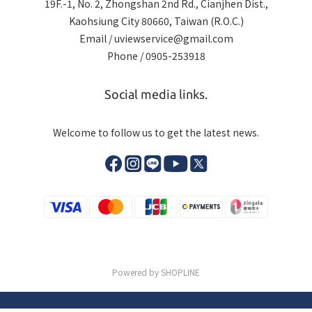
19F.-1, No. 2, Zhongshan 2nd Rd., Cianjhen Dist.,
Kaohsiung City 80660, Taiwan (R.O.C.)
Email / uviewservice@gmail.com
Phone / 0905-253918
Social media links.
Welcome to follow us to get the latest news.
Powered by SHOPLINE