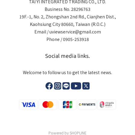
TAI YI INTEGRATED TRADING CO., LTD.
Business No. 28296763
19F.-1, No. 2, Zhongshan 2nd Rd., Cianjhen Dist.,
Kaohsiung City 80660, Taiwan (R.O.C.)
Email / uviewservice@gmail.com
Phone / 0905-253918
Social media links.
Welcome to follow us to get the latest news.
Powered by SHOPLINE