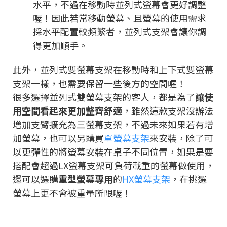
水平，不過在移動時並列式螢幕會更好調整
喔！因此若常移動螢幕、且螢幕的使用需求
採水平配置較頻繁者，並列式支架會讓你調
得更加順手。
此外，並列式雙螢幕支架在移動時和上下式雙螢幕
支架一樣，也需要保留一些後方的空間喔！
很多選擇並列式雙螢幕支架的客人，都是為了
讓使
用空間看起來更加整齊舒適
，雖然這款支架沒辦法
增加支臂擴充為三螢幕支架，不過未來如果若有增
加螢幕，也可以另購買
單螢幕支架
來安裝，除了可
以更彈性的將螢幕安裝在桌子不同位置，如果是要
搭配會超過LX螢幕支架可負荷載重的螢幕做使用，
還可以選購
重型螢幕專用
的
HX螢幕支架
，在挑選
螢幕上更不會被重量所限喔！