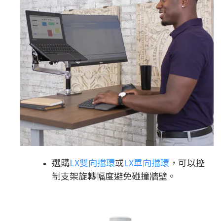
選購
LX雙向擋環
或
LX單向擋環
，可以控
制支架旋轉幅度避免碰撞牆壁。