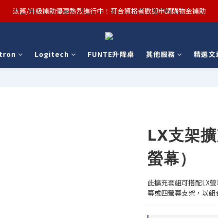
汰舊/升級補助優惠熱烈進行中！符合資格者歡迎申請購物金補助
汰舊/升級補助優惠熱烈進行中！符合資格者歡迎申請購物金補助
Ergotron x FUNTE 強強聯手，桌面優化必備🔥超值組合熱賣中
tron
Logitech
FUNTE升降桌
其他服務
精選文
汰舊/升級補助優惠熱烈進行中！符合資格者歡迎申請購物金補助
LX支架
螢幕）
此擴充套組可搭配LX
幕或四螢幕支架，以組