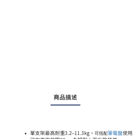
商品描述
單支架最高耐重3.2–11.3kg，
筆電盤
使用
可搭配