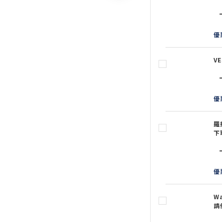
優
V
優
羅
下
優
W
請