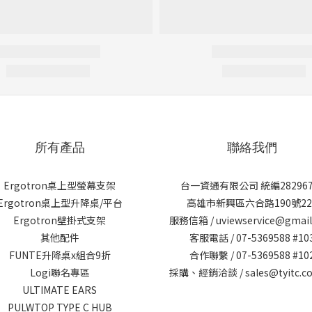
所有產品
聯絡我們
Ergotron桌上型螢幕支架
台一資通有限公司 統編282967
Ergotron桌上型升降桌/平台
高雄市新興區六合路190號22
Ergotron壁掛式支架
服務信箱 / uviewservice@gmai
其他配件
客服電話 / 07-5369588 #10
FUNTE升降桌x組合9折
合作聯繫 / 07-5369588 #10
Logi聯名專區
採購、經銷洽談 / sales@tyitc.co
ULTIMATE EARS
PULWTOP TYPE C HUB