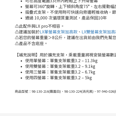
可在高度範圍33cm內輕鬆上下升降螢幕
螢幕可360°旋轉、上下傾斜角度75°、左右擺動幅度
摺疊式支架，不使用時可快速向旁邊輕推收納，
通過 10,000 次循環質量測試，產品保固10年
⚠️此配件與LX pro不相容。
⚠️
建議加裝於
LX單螢幕支架加高款
、
LX雙螢幕支架加高
⚠️
若您的螢幕重量＞8公斤，建議在出貨前由我們先幫
⚠️產品不含底座。
【補充說明】用於擴充支架，乘載重量將視安裝螢幕數
使用單螢幕：單隻支架載重
3.2 – 11.3kg
使用雙螢幕：
單隻支架載重3.2 – 9.1kg
使用三螢幕：單隻支架載重3.2 – 6.7kg
使用四螢幕：單隻支架載重3.2 – 5kg
商品型號：98-130-216(霧面白)、98-130-224(消光黑)、97-940-026