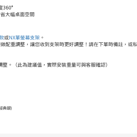
360°
節省大幅桌面空間
款
或
NX單螢幕支架
。
您做配重調整，讓您收到支架時更好調整！請在下單時備註，或
調整。（此為建議值，實際安裝重量可與客服確認）
(經典銀)