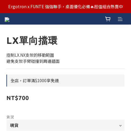
汰舊/升級補助優惠熱烈進行中！符合資格者歡迎申請購物金補助
Ergotron x FUNTE 強強聯手，桌面優化必備🔥超值組合熱賣中
汰舊/升級補助優惠熱烈進行中！符合資格者歡迎申請購物金補助
LX單向擋環
控制LX.NX支架的移動範圍
避免支架手臂碰撞到周邊牆面
全店，訂單滿$1000享免運
NT$700
貨況