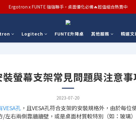
汰舊/升級補助優惠熱烈進行中！符合資格者歡迎申請購物金補助
Ergotron x FUNTE 強強聯手，桌面優化必備🔥超值組合熱賣中
汰舊/升級補助優惠熱烈進行中！符合資格者歡迎申請購物金補助
tron
Logitech
FUNTE升降桌
其他服務
精選文
安裝螢幕支架常見問題與注意事
2023-07-20
VESA孔
，且VESA孔符合支架的安裝規格外，由於每
方/左右兩側靠牆牆壁，或是桌面材質較特別（如：玻璃