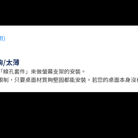
用)
/太薄
「線孔套件」來做螢幕支架的安裝。
限制，只要桌面材質夠堅固都能安裝。若您的桌面本身沒