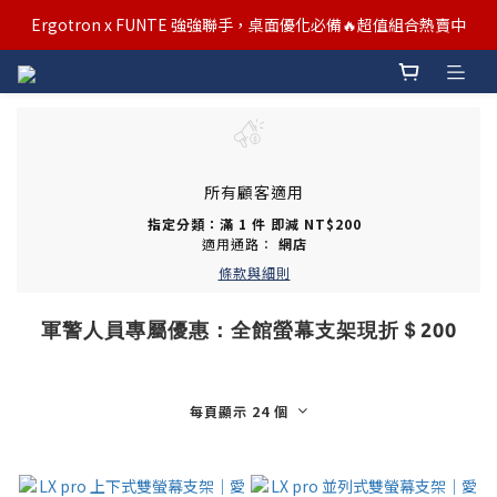
汰舊/升級補助優惠熱烈進行中！符合資格者歡迎申請購物金補助
Ergotron x FUNTE 強強聯手，桌面優化必備🔥超值組合熱賣中
汰舊/升級補助優惠熱烈進行中！符合資格者歡迎申請購物金補助
所有顧客適用
指定分類：滿 1 件 即減 NT$200
適用通路：
網店
條款與細則
軍警人員專屬優惠：全館螢幕支架現折＄200
每頁顯示 24 個