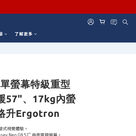
章
了解更多
立即購買
型單螢幕特級重型
57"、17kg內螢
升Ergotron
浸式視覺體驗。
ssey Neo G9 57" 曲面電競螢幕。