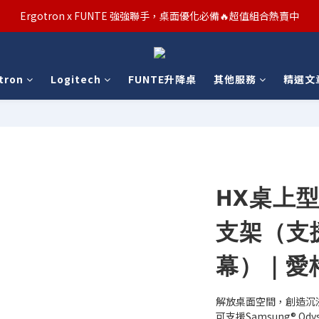
汰舊/升級補助優惠熱烈進行中！符合資格者歡迎申請購物金補助
Ergotron x FUNTE 強強聯手，桌面優化必備🔥超值組合熱賣中
汰舊/升級補助優惠熱烈進行中！符合資格者歡迎申請購物金補助
tron
Logitech
FUNTE升降桌
其他服務
精選文
HX桌上
支架（支援
幕）｜愛格
解放桌面空間，創造沉
可支援Samsung® Ody