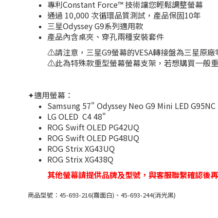
專利Constant Force™ 技術讓您輕鬆調整螢幕
通過 10,000 次循環品質測試，產品保固10年
三星Odyssey G9系列適用款
產品內含桌夾、穿孔兩種安裝套件
⚠️請注意，三星G9螢幕的VESA轉接盤為三星
⚠️此為特殊款重型螢幕螢幕支架，若想購買一般重
✦適用螢幕：
Samsung 57" Odyssey Neo G9 Mini LED G95NC
LG OLED C4 48"
ROG Swift OLED PG42UQ
ROG Swift OLED PG48UQ
ROG Strix XG43UQ
ROG Strix XG438Q
其他螢幕請提供品牌及型號，與客服聯繫確認後
商品型號：45-693-216(霧面白)、45-693-244(消光黑)