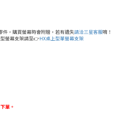
原廠零件，購買螢幕時會附贈，若有遺失
請洽三星客服
唷！
型螢幕支架請至👉
HX桌上型單螢幕支架
再下單。