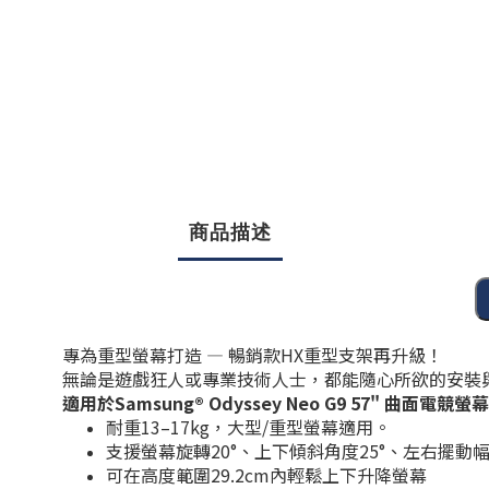
商品描述
專為
重型螢幕打造 —
暢銷款HX重型支架再升級！
無論是遊戲狂人或專業技術人士，都能隨心所欲的安裝
適用於Samsung® Odyssey Neo G9 57" 曲面電競螢
耐重13–17kg，大型/重型螢幕適用。
支援螢幕旋轉20°、上下傾斜角度25°、左右擺動幅度
可在高度範圍29.2cm內輕鬆上下升降螢幕