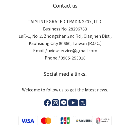
Contact us
TAI YI INTEGRATED TRADING CO., LTD.
Business No. 28296763
19F.-1, No. 2, Zhongshan 2nd Rd., Cianjhen Dist.,
Kaohsiung City 80660, Taiwan (R.O.C.)
Email / uviewservice@gmail.com
Phone / 0905-253918
Social media links.
Welcome to follow us to get the latest news.