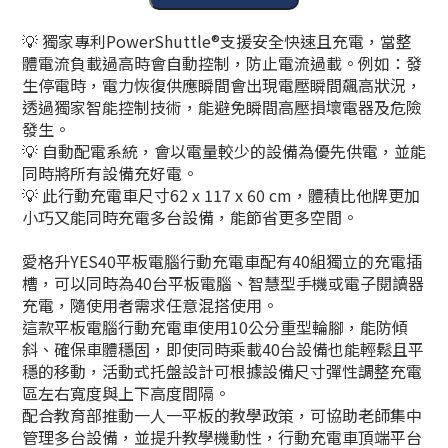
💡
獨家專利
PowerShuttle®
支援安全快速且充電，當整
體
電流負載過高時會自動控制，防止電流過載。例如：發
生停電時，電力恢復供應瞬間會出現電壓瞬間飆高狀況，
透過獨家智能控制技術，能避免瞬間高壓損壞電器及危險
發生。
💡 自動配電系統，會以電量較少的設備為優先供電，並能
同時將所有設備充好電。
💡 此行動充電車尺寸
62 x 117 x 60 cm，體積比他牌更加
小巧又能同時充電多台設備，能節省更多空間。
愛格升YES40平板電腦行動充電車配有40組獨立的充電插
槽，可以同時為40台平板電腦、智慧型手機或電子閱讀器
充電，隨使用者需求任意混搭使用。
這款平板電腦行動充電車使用10公分重型輪腳，能防傾
斜、確保車體穩固，即使同時乘載40台設備也能輕鬆且平
穩的移動，活動式托盤設計可根據設備尺寸彈性調整充電
區左右寬度與上下高度間隔。
配合教育部推動一人一平板的教學政策，可協助老師集中
管理多台設備，並提升教學機動性，行動充電車頂端平台