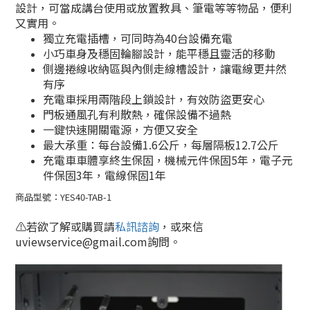
設計，可當成講台使用或放置教具、筆電等等物品，便利
又實用。
獨立充電插槽，可同時為40台設備充電
小巧車身及穩固輪腳設計，能平穩且靈活的移動
側邊捲線收納區與內側走線槽設計，讓電線更井然
有序
充電車採用兩階段上鎖設計，有效防盜更安心
門板通風孔有利散熱，確保設備不過熱
一鍵快速開關電源，方便又安全
最大承重：每台設備1.6公斤，每層隔板12.7公斤
充電車車體享終生保固，機械元件保固5年，電子元
件保固3年，電線保固1年
商品型號：YES40-TAB-1
⚠️
若欲了解或購買請
私訊諮詢
，或來信
uviewservice@gmail.com詢問。