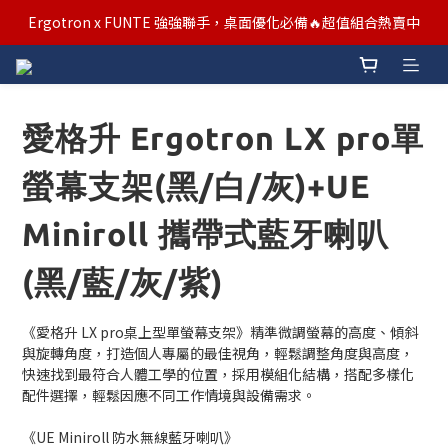
汰舊/升級補助優惠熱烈進行中！符合資格者歡迎申請購物金補助
Ergotron x FUNTE 強強聯手，桌面優化必備🔥超值組合熱賣中
汰舊/升級補助優惠熱烈進行中！符合資格者歡迎申請購物金補助
愛格升 Ergotron LX pro單
螢幕支架(黑/白/灰)+UE
Miniroll 攜帶式藍牙喇叭
(黑/藍/灰/紫)
《愛格升 LX pro桌上型單螢幕支架》精準微調螢幕的高度、傾斜
與旋轉角度，打造個人專屬的最佳視角，輕鬆調整角度與高度，
快速找到最符合人體工學的位置，採用模組化結構，搭配多樣化
配件選擇，輕鬆因應不同工作情境與設備需求。
《UE Miniroll 防水無線藍牙喇叭》