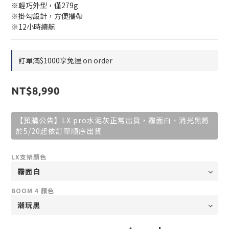
※輕巧外型，僅279g
※掛勾設計，方便攜帶
※12小時續航
訂單滿$1000享免運 on order
NT$8,990
【預購公告】LX pro水泥灰正常出貨，霧面白、消光黑將
於5/20起依訂單順序出貨
LX支架顏色
BOOM 4 顏色