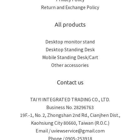
Return and Exchange Policy
All products
Desktop monitor stand
Desktop Standing Desk
Mobile Standing Desk/Cart
Other accessories
Contact us
TAI YI INTEGRATED TRADING CO., LTD.
Business No. 28296763
19F.-1, No. 2, Zhongshan 2nd Rd., Cianjhen Dist.,
Kaohsiung City 80660, Taiwan (R.O.C.)
Email / uviewservice@gmail.com
Phone / 0905-253918