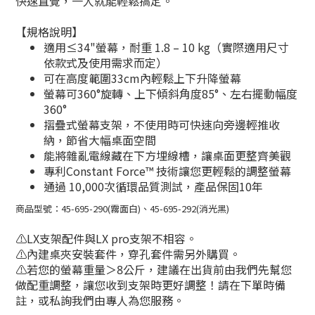
快速直覺，一人就能輕鬆搞定。
【規格說明】
適用≤34"螢幕，耐重 1.8 – 10 kg（實際適用尺寸
依款式及使用需求而定）
可在高度範圍33cm內輕鬆上下升降螢幕
螢幕可360°旋轉、上下傾斜角度85°、左右擺動幅度
360°
摺疊式螢幕支架，不使用時可快速向旁邊輕推收
納，節省大幅桌面空間
能將雜亂電線藏在下方埋線槽，讓桌面更整齊美觀
專利Constant Force™ 技術讓您更輕鬆的調整螢幕
通過 10,000次循環品質測試，產品保固10年
商品型號：45-695-290(霧面白)、45-695-292(消光黑)
⚠️LX支架配件與LX pro支架不相容。
⚠️內建桌夾安裝套件，穿孔套件需另外購買。
⚠️
若您的螢幕重量＞8公斤，建議在出貨前由我們先幫您
做配重調整，讓您收到支架時更好調整！請在下單時備
註，或私詢我們由專人為您服務。