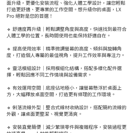
面升級，更優化安裝流程、強化人體工學設計，讓您輕鬆
打造更舒適、更專業的工作空間。想升級你的桌面，LX
Pro 絕對是您的首選！
🔹 舒適度再升級｜
輕鬆調整角度與高度，快速找到最符合
人體工學的位置，長時間使用也能保持舒適自在。
🔹 提高使用效率｜
精準微調螢幕的高度、傾斜與旋轉角
度，打造個人專屬的最佳視角，提升工作效率與專注力。
🔹 靈活模組設計｜
採用模組化結構，搭配多樣化配件選
擇，輕鬆因應不同工作情境與設備需求。
🔹 有效運用空間｜
底座佔地極小，讓螢幕懸浮於桌面上
方，大幅釋放桌面空間，打造更有條理的工作環境。
🔹 俐落流線外型｜
整合式線材收納設計，搭配簡約流線的
外觀，讓桌面更整潔、視覺更清爽。
🔹 安裝直覺簡便｜
減少繁瑣零件與複雜程序，安裝過程更