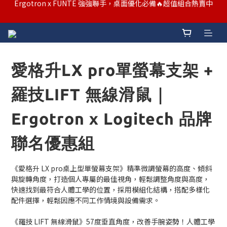
汰舊/升級補助優惠熱烈進行中！符合資格者歡迎申請購物金補助
汰舊/升級補助優惠熱烈進行中！符合資格者歡迎申請購物金補助
Ergotron x FUNTE 強強聯手，桌面優化必備🔥超值組合熱賣中
汰舊/升級補助優惠熱烈進行中！符合資格者歡迎申請購物金補助
愛格升LX pro單螢幕支架 +
羅技LIFT 無線滑鼠｜
Ergotron x Logitech 品牌
聯名優惠組
《愛格升 LX pro桌上型單螢幕支架》精準微調螢幕的高度、傾斜
與旋轉角度，打造個人專屬的最佳視角，輕鬆調整角度與高度，
快速找到最符合人體工學的位置，採用模組化結構，搭配多樣化
配件選擇，輕鬆因應不同工作情境與設備需求。
《羅技 LIFT 無線滑鼠》57度垂直角度，改善手腕姿勢！人體工學