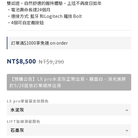
雙認證，自然舒適的握持體驗，上班不再度日如年
・電池壽命長達24個月
・連接方式: 藍牙 和Logitech 羅技 Bolt
・4個可自定義按鈕
訂單滿$1000享免運 on order
NT$9,290
NT$8,500
【預購公告】LX pro水泥灰正常出貨，霧面白、消光黑將
於5/20起依訂單順序出貨
LX pro單螢幕支架顏色
LIFT無線滑鼠顏色