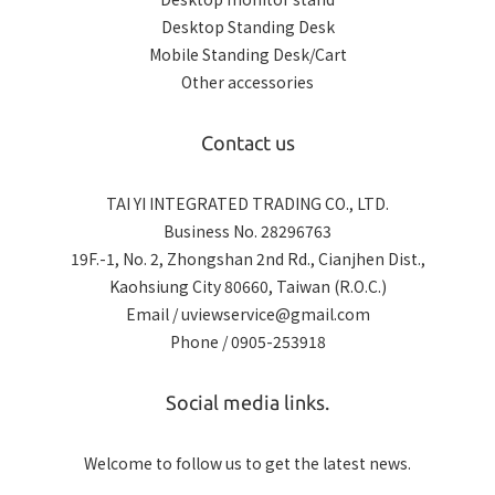
Desktop Standing Desk
Mobile Standing Desk/Cart
Other accessories
Contact us
TAI YI INTEGRATED TRADING CO., LTD.
Business No. 28296763
19F.-1, No. 2, Zhongshan 2nd Rd., Cianjhen Dist.,
Kaohsiung City 80660, Taiwan (R.O.C.)
Email / uviewservice@gmail.com
Phone / 0905-253918
Social media links.
Welcome to follow us to get the latest news.