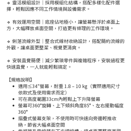
🔹 靈活模組設計｜
採用模組化結構，搭配多樣化配件選
擇，輕鬆因應不同工作情境與設備需求。
🔹 有效運用空間｜
底座佔地極小，讓螢幕懸浮於桌面上
方，大幅釋放桌面空間，打造更有條理的工作環境。
🔹 俐落流線外型｜
整合式線材收納設計，搭配簡約流線的
外觀，讓桌面更整潔、視覺更清爽。
🔹 安裝直覺簡便｜
減少繁瑣零件與複雜程序，安裝過程更
快速直覺，一人就能輕鬆搞定。
【規格說明】
適用≤34"螢幕，耐重 1.8 – 10 kg（實際適用尺寸
依款式及使用需求而定）
可在高度範圍33cm內輕鬆上下升降螢幕
螢幕可360°旋轉、上下傾斜角度85°、左右擺動幅度
360°
摺疊式螢幕支架，不使用時可快速向旁邊輕推收
納，節省大幅桌面空間