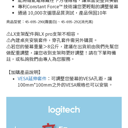
能將雜亂電線藏在下方埋線槽，讓桌面更整齊美觀
專利Constant Force™ 技術讓您更輕鬆的調整螢幕
通過 10,000次循環品質測試，產品保固10年
商品型號：45-695-290(霧面白)、45-695-292(消光黑)
⚠️LX支架配件與LX pro支架不相容。
⚠️內建桌夾安裝套件，穿孔套件需另外購買。
⚠️
若您的螢幕重量＞8公斤，建議在出貨前由我們先幫您
做配重調整，讓您收到支架時更好調整！請在下單時備
註，或私詢我們由專人為您服務。
【加購產品說明】
VESA延伸套件
：可調整您螢幕的VESA孔距，讓
100mm*100mm之外的VESA規格也可以安裝。