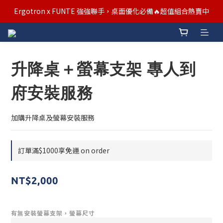
汰舊/升級補助優惠熱烈進行中！符合資格者歡迎申請購物金補助
Ergotron x FUNTE 強強聯手，桌面優化必備🔥超值組合熱賣中
汰舊/升級補助優惠熱烈進行中！符合資格者歡迎申請購物金補助
升降桌＋螢幕支架 專人到
府安裝服務
加購升降桌及螢幕安裝服務
訂單滿$1000享免運 on order
NT$2,000
有無安裝螢幕支架，螢幕尺寸