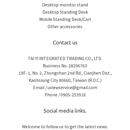
Desktop monitor stand
Desktop Standing Desk
Mobile Standing Desk/Cart
Other accessories
Contact us
TAI YI INTEGRATED TRADING CO., LTD.
Business No. 28296763
19F.-1, No. 2, Zhongshan 2nd Rd., Cianjhen Dist.,
Kaohsiung City 80660, Taiwan (R.O.C.)
Email / uviewservice@gmail.com
Phone / 0905-253918
Social media links.
Welcome to follow us to get the latest news.