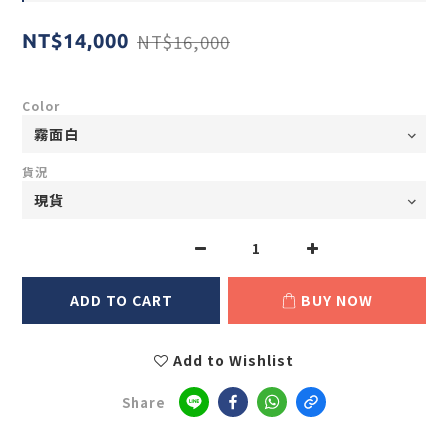
NT$16,000
NT$14,000
Color
貨況
ADD TO CART
BUY NOW
Add to Wishlist
Share