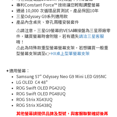
專利Constant Force™ 技術讓您輕鬆調整螢幕
通過 10,000 次循環品質測試，產品保固10年
三星Odyssey G9系列適用款
產品內含桌夾、穿孔兩種安裝套件
⚠️請注意，三星G9螢幕的VESA轉接盤為三星原廠零
件，購買螢幕時會附贈，若有遺失
請洽三星客服
唷！
⚠️此為特殊款重型螢幕螢幕支架，若想購買一般重
型螢幕支架請至👉
HX桌上型單螢幕支架
✦適用螢幕：
Samsung 57" Odyssey Neo G9 Mini LED G95NC
LG OLED C4 48"
ROG Swift OLED PG42UQ
ROG Swift OLED PG48UQ
ROG Strix XG43UQ
ROG Strix XG438Q
其他螢幕請提供品牌及型號，與客服聯繫確認後再