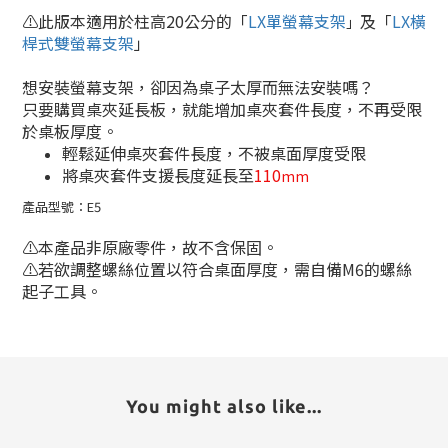
⚠️此版本適用於柱高20公分的「
LX單螢幕支架
及「
LX
橫
」
桿式雙螢幕支架
」
想安裝螢幕支架，卻因為桌子太厚而無法安裝嗎？
只要購買桌夾延長板，就能增加桌夾套件長度，不再受限
於桌板厚度。
輕鬆延伸桌夾套件長度，不被桌面厚度受限
將桌夾套件支援長度延長至
110
mm
產品型號：
E5
⚠️本產品非原廠零件，故不含保固。
⚠️若欲調整螺絲位置以符合桌面厚度，需自備M6的螺絲
起子工具。
You might also like...