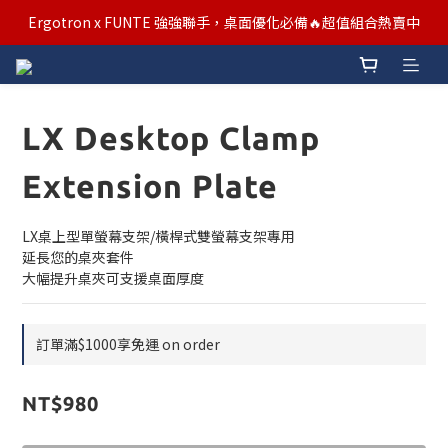
汰舊/升級補助優惠熱烈進行中！符合資格者歡迎申請購物金補助
Ergotron x FUNTE 強強聯手，桌面優化必備🔥超值組合熱賣中
汰舊/升級補助優惠熱烈進行中！符合資格者歡迎申請購物金補助
LX Desktop Clamp
Extension Plate
LX桌上型單螢幕支架/橫桿式雙螢幕支架專用
延長您的桌夾套件
大幅提升桌夾可支援桌面厚度
訂單滿$1000享免運 on order
NT$980