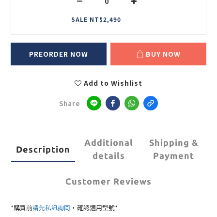
SALE NT$2,490
PREORDER NOW
BUY NOW
Add to Wishlist
Share
Additional
Shipping &
Description
details
Payment
Customer Reviews
，
*購買前
請先私訊詢問
確認適用型號*