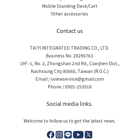
Mobile Standing Desk/Cart
Other accessories
Contact us
TAI YI INTEGRATED TRADING CO., LTD.
Business No. 28296763
19F.-1, No. 2, Zhongshan 2nd Rd., Cianjhen Dist.,
Kaohsiung City 80660, Taiwan (R.O.C.)
Email / uviewservice@gmail.com
Phone / 0905-253918
Social media links.
Welcome to follow us to get the latest news.