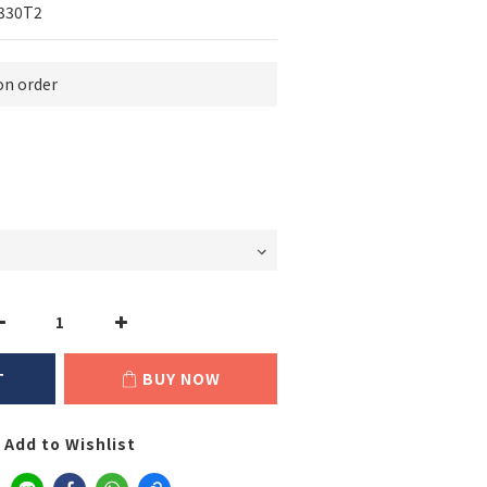
330T2
 order
T
BUY NOW
Add to Wishlist