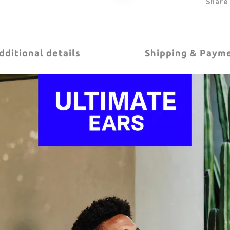
Share
dditional details
Shipping & Paym