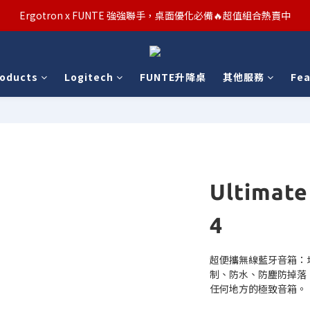
Ergotron x FUNTE 強強聯手，桌面優化必備🔥超值組合熱賣中
汰舊/升級補助優惠熱烈進行中！符合資格者歡迎申請購物金補助
汰舊/升級補助優惠熱烈進行中！符合資格者歡迎申請購物金補助
roducts
Logitech
FUNTE升降桌
其他服務
Fea
Ultimat
4
超便攜無線藍牙音箱：均
制、防水、防塵防掉落
任何地方的極致音箱。