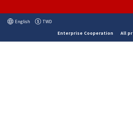
English
TWD
Enterprise Cooperation
All p