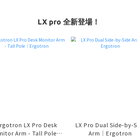
LX pro 全新登場！
rgotron LX Pro Desk
LX Pro Dual Side-by-S
itor Arm - Tall Pole｜
Arm｜Ergotron