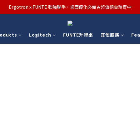
汰舊/升級補助優惠熱烈進行中！符合資格者歡迎申請購物金補助
Ergotron x FUNTE 強強聯手，桌面優化必備🔥超值組合熱賣中
汰舊/升級補助優惠熱烈進行中！符合資格者歡迎申請購物金補助
roducts
Logitech
FUNTE升降桌
其他服務
Fea