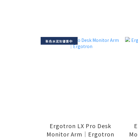
新色水泥灰優惠中
Ergotron LX Pro Desk
E
Monitor Arm｜Ergotron
Mon