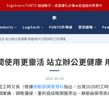
汰舊/升級補助優惠熱烈進行中！符合資格者歡迎申請購物金補助
汰舊/升級補助優惠熱烈進行中！符合資格者歡迎申請購物金補助
Ergotron x FUNTE 強強聯手，桌面優化必備🔥超值組合熱賣中
roducts
Logitech
FUNTE升降桌
其他服務
Fea
汰舊/升級補助優惠熱烈進行中！符合資格者歡迎申請購物金補助
活 站立辦公更健康 用愛格升打造良好工作環境
間使用更靈活 站立辦公更健康 
2022-05-26
班工時又長（根據
勞動部調查資料
指出，台灣2020的工
頸痠痛、頸椎僵硬，重則造成椎間盤突出、靜脈曲張等疾