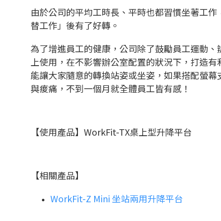
由於公司的平均工時長、平時也都習慣坐著工作
替工作」後有了好轉。
為了增進員工的健康，公司除了鼓勵員工運動、
上使用，在不影響辦公室配置的狀況下，打造有
能讓大家隨意的轉換站姿或坐姿，如果搭配螢幕
與痠痛，不到一個月就全體員工皆有感！
【使用產品】WorkFit-TX桌上型升降平台
【相關產品】
WorkFit-Z Mini 坐站兩用升降平台