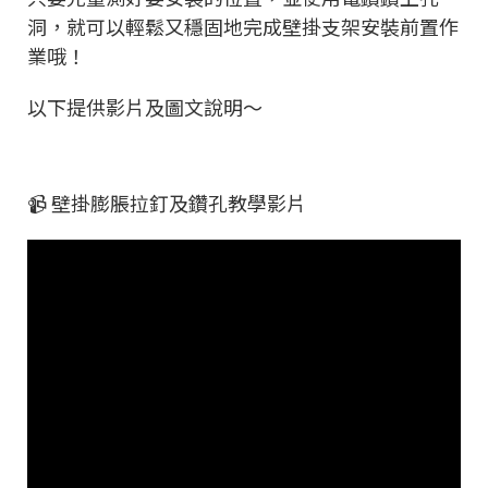
洞，就可以輕鬆又穩固地完成壁掛支架安裝前置作
業哦！
以下提供影片及圖文說明～
📹 壁掛膨脹拉釘及鑽孔教學影片