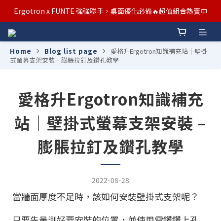
汰舊/升級補助優惠熱烈進行中！符合資格者歡迎申請購物金補助
Ergotron x FUNTE 強強聯手，桌面優化必備🔥超值組合熱賣中
汰舊/升級補助優惠熱烈進行中！符合資格者歡迎申請購物金補助
Home
Blog list page
愛格升Ergotron知識補充站｜壁掛
式螢幕支架安裝 – 膨脹拉釘及鑽孔教學
愛格升Ergotron知識補充
站｜壁掛式螢幕支架安裝 –
膨脹拉釘及鑽孔教學
2022-08-28
當牆面厚度不足時，該如何安裝壁掛式支架呢？
只要先量測好要安裝的位置，並使用電鑽鑽上孔