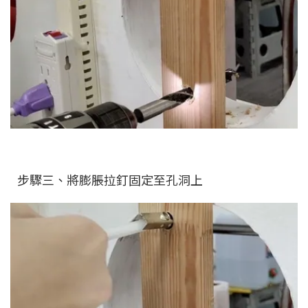
步驟三、將膨脹拉釘固定至孔洞上