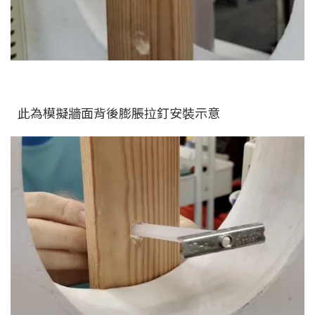
此為模擬牆面背後膨脹拉釘安裝示意