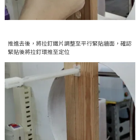
推進去後，將拉釘鐵片調整至平行緊貼牆面，確認
緊貼後將拉釘環推至定位