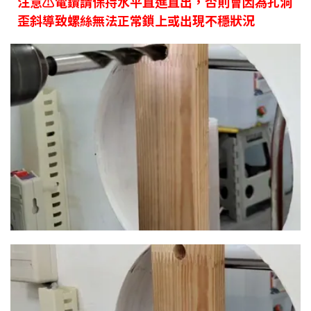
注意⚠️電鑽請保持水平直進直出，否則會因為孔洞
歪斜
導致螺絲無法正常鎖上或出現不穩狀況