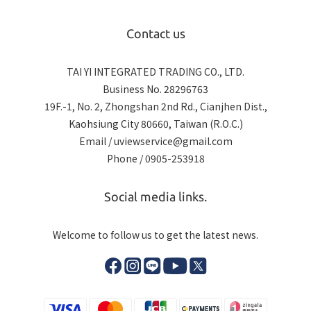
Contact us
TAI YI INTEGRATED TRADING CO., LTD.
Business No. 28296763
19F.-1, No. 2, Zhongshan 2nd Rd., Cianjhen Dist.,
Kaohsiung City 80660, Taiwan (R.O.C.)
Email / uviewservice@gmail.com
Phone / 0905-253918
Social media links.
Welcome to follow us to get the latest news.