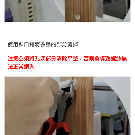
使用斜口鉗將多餘的部分剪掉
注意⚠️須將孔洞部分清除平整，否則會導致螺絲無
法正常鎖入