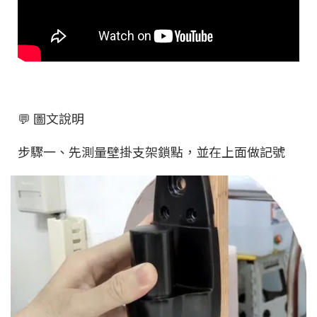
💬 圖文說明
步驟一、先測量壁掛支架鎖點，並在上面做記號