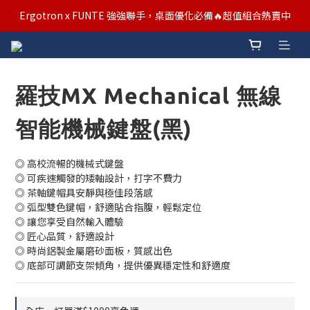
汰舊/升級補助優惠熱烈進行中！符合資格者歡迎申請購物金補助
Ergotron x FUNTE 強強聯手，桌面優化必備🔥超值組合熱賣中
汰舊/升級補助優惠熱烈進行中！符合資格者歡迎申請購物金補助
羅技MX Mechanical 無線
智能機械鍵盤(黑)
◎ 高校流暢的機械式鍵盤
◎ 可疾速觸發的矮軸設計，打字不費力
◎ 茶軸鍵帽具安靜與極佳段落感
◎ 弧型雙色鍵帽，舒適貼合指腹，輕鬆定位
◎ 讓您享受自然輸入體驗
◎ 匠心品質，舒適設計
◎ 時尚鋁製金屬磨砂面板，質感出色
◎ 底部可調節支架傾角，提供優異穩定性和舒適度