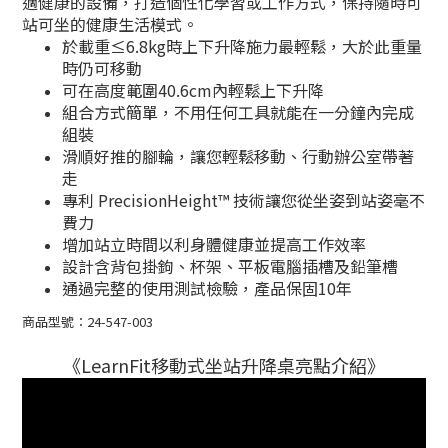
適健康的設備，打造個性化學習或工作方式，保持隨時可
站可坐的健康生活模式。
於載重≤6.8kg時上下升降施力最輕鬆，大於此重量
時仍可移動
可在高度範圍40.6cm內輕鬆上下升降
組合方式簡單，不用任何工具就能在一分鐘內完成
組裝
滑順好推的腳輪，讓您輕鬆移動、行動辦公室帶著
走
專利 PrecisionHeight™ 技術讓您從坐姿到站姿毫不
費力
增加站立時間以利身體健康並提高工作效率
設計含背包掛鉤、杯架、平板電腦插槽及鉛筆槽
通過完整的使用測試檢驗，產品保固10年
商品型號：24-547-003
《LearnFit移動式坐站升降桌亮點介紹》