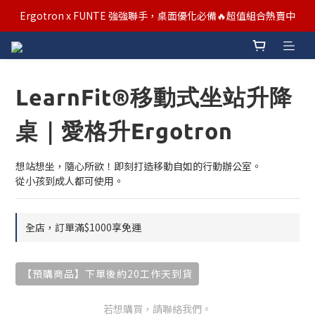
Ergotron x FUNTE 強強聯手，桌面優化必備🔥超值組合熱賣中
汰舊/升級補助優惠熱烈進行中！符合資格者歡迎申請購物金補助
汰舊/升級補助優惠熱烈進行中！符合資格者歡迎申請購物金補助
LearnFit®移動式坐站升降
桌｜愛格升Ergotron
想站想坐，隨心所欲！即刻打造移動自如的行動辦公室。
從小孩到成人都可使用。
全店，訂單滿$1000享免運
【預購商品】下單後約20工作天到貨
若想購買，請聯絡我們。