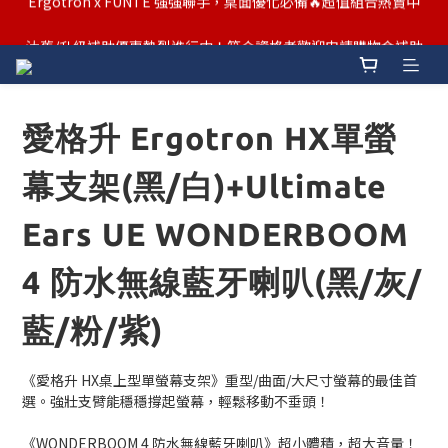
汰舊/升級補助優惠熱烈進行中！符合資格者歡迎申請購物金補助
汰舊/升級補助優惠熱烈進行中！符合資格者歡迎申請購物金補助
Ergotron x FUNTE 強強聯手，桌面優化必備🔥超值組合熱賣中
汰舊/升級補助優惠熱烈進行中！符合資格者歡迎申請購物金補助
愛格升 Ergotron HX單螢
幕支架(黑/白)+Ultimate
Ears UE WONDERBOOM
4 防水無線藍牙喇叭(黑/灰/
藍/粉/紫)
《愛格升 HX桌上型單螢幕支架》重型/曲面/大尺寸螢幕的最佳首
選。強壯支臂能穩穩撐起螢幕，輕鬆移動不垂頭！
《WONDERBOOM 4 防水無線藍牙喇叭》超小體積，超大音量！