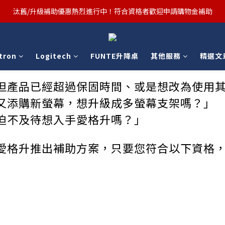
汰舊/升級補助優惠熱烈進行中！符合資格者歡迎申請購物金補助
汰舊/升級補助優惠熱烈進行中！符合資格者歡迎申請購物金補助
Ergotron x FUNTE 強強聯手，桌面優化必備🔥超值組合熱賣中
tron
Logitech
FUNTE升降桌
其他服務
精選文
汰舊/升級補助優惠熱烈進行中！符合資格者歡迎申請購物金補助
但產品已經超過保固時間、或是想改為使用
又添購新螢幕，想升級成多螢幕支架嗎？」
迫不及待想入手愛格升嗎？」
愛格升推出補助方案，只要您符合以下資格，