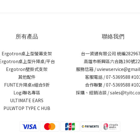
所有產品
聯絡我們
Ergotron桌上型螢幕支架
台一資通有限公司 統編282967
Ergotron桌上型升降桌/平台
高雄市新興區六合路190號22
Ergotron壁掛式支架
服務信箱 / uviewservice@gmai
其他配件
客服電話 / 07-5369588 #10
FUNTE升降桌x組合9折
合作聯繫 / 07-5369588 #10
Logi聯名專區
採購、經銷洽談 / sales@tyitc.co
ULTIMATE EARS
PULWTOP TYPE C HUB