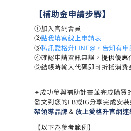
【補助金申請步驟】
①加入官網會員
②
點我
填寫線上申請表
③
私訊愛格升LINE@，告知有
④確認申請資訊無誤，
提供優惠
⑤結帳時輸入代碼即可折抵消費
✦成功參與補助計畫並完成購買
發文到您的FB或IG分享完成安
架領導品牌
&
放上愛格升官網連
【以下為參考範例】