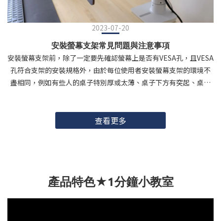
2023-07-20
安裝螢幕支架常見問題與注意事項
安裝螢幕支架前，除了一定要先確認螢幕上是否有VESA孔，且VESA
孔符合支架的安裝規格外，由於每位使用者安裝螢幕支架的環境不
盡相同，例如有些人的桌子特別厚或太薄、桌子下方有突起、桌子
後方/左右兩側靠牆牆壁，或是桌面材質較特別（如：玻璃）等等，
因而不確定到底適不適合使用螢幕支架，或是擔心安裝螢幕支架後
會不會穩固性不足。 當您要安裝螢幕支架的環境有以下狀況時，可
查看更多
以參考下方解決方案，讓螢幕支架的安裝過程更加順利！ （本篇教
學以愛格升Ergotron產品為主，若您是使用其他品牌支架也可以參
考使用） 【安裝螢幕支架 常見問題與注意事項】 VESA不符合支架
可用規格 桌子厚度太厚 桌子厚度不夠/太薄 桌底採用斜面設計 桌子
產品特色★1分鐘小教室
下方有骨架、橫條或突起物 桌子邊邊距離牆面過近或靠牆 桌面材質
是玻璃能裝支架嗎 安裝螢幕支架常見問題一、VESA不符合支架可
用規格 目前市面上的螢幕支架大多可支援100mm x 100mm，及75
x 75 mm的VESA規格，若您使用的螢幕後方VESA並非這兩種規