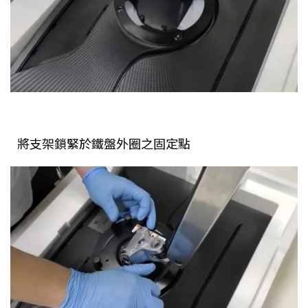
將支架鎖緊於鐵盤外圈之固定點