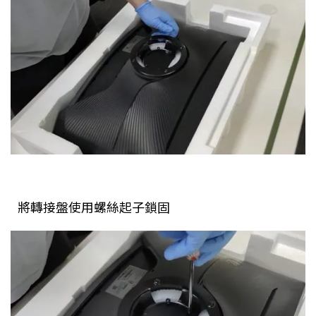
將轉接盤使用螺絲起子鎖固