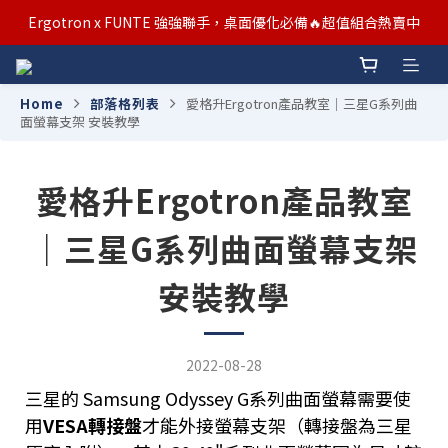
汰舊/升級補助優惠熱烈進行中！符合資格者歡迎申請購物金補助
Ergotron x FUNTE 強強聯手，桌面優化必備🔥超值組合熱賣中
汰舊/升級補助優惠熱烈進行中！符合資格者歡迎申請購物金補助
Home
部落格列表
愛格升Ergotron產品教室｜三星G系列曲
面螢幕支架 安裝教學
愛格升Ergotron產品教室
｜三星G系列曲面螢幕支架
安裝教學
2022-08-28
三星的 Samsung Odyssey G系列曲面螢幕需要使
用
VESA轉接盤
才能外接螢幕支架（轉接盤為三星