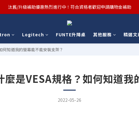
汰舊/升級補助優惠熱烈進行中！符合資格者歡迎申請購物金補助
汰舊/升級補助優惠熱烈進行中！符合資格者歡迎申請購物金補助
Ergotron x FUNTE 強強聯手，桌面優化必備🔥超值組合熱賣中
tron
Logitech
FUNTE升降桌
其他服務
精選文
汰舊/升級補助優惠熱烈進行中！符合資格者歡迎申請購物金補助
？如何知道我的螢幕能不能安裝支架？
什麼是VESA規格？如何知道我
2022-05-26