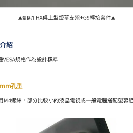
HX桌上型螢幕支架+G9轉接套件
▲愛格升
▲
格介紹
VESA規格作為設計標準
75 mm孔型
使用M4螺絲，部分比較小的液晶電視或一般電腦搭配螢幕