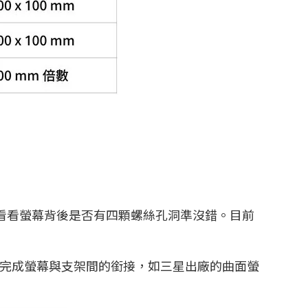
是看看螢幕背後是否有四顆螺絲孔洞準沒錯。目前
能完成螢幕與支架間的銜接，如三星出廠的曲面螢