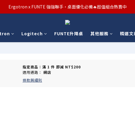
汰舊/升級補助優惠熱烈進行中！符合資格者歡迎申請購物金補助
Ergotron x FUNTE 強強聯手，桌面優化必備🔥超值組合熱賣中
汰舊/升級補助優惠熱烈進行中！符合資格者歡迎申請購物金補助
tron
Logitech
FUNTE升降桌
其他服務
精選文
指定商品：滿 1 件 即減 NT$200
適用通路：
網店
條款與細則