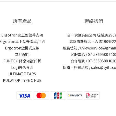
所有產品
聯絡我們
Ergotron桌上型螢幕支架
台一資通有限公司 統編282967
Ergotron桌上型升降桌/平台
高雄市新興區六合路190號22
Ergotron壁掛式支架
服務信箱 / uviewservice@gmai
其他配件
客服電話 / 07-5369588 #10
FUNTE升降桌x組合9折
合作聯繫 / 07-5369588 #10
Logi聯名專區
採購、經銷洽談 / sales@tyitc.co
ULTIMATE EARS
PULWTOP TYPE C HUB