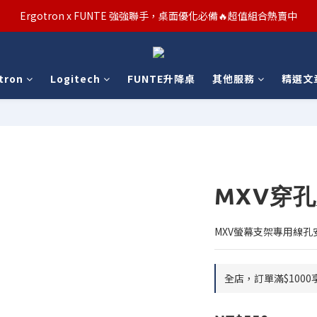
汰舊/升級補助優惠熱烈進行中！符合資格者歡迎申請購物金補助
Ergotron x FUNTE 強強聯手，桌面優化必備🔥超值組合熱賣中
汰舊/升級補助優惠熱烈進行中！符合資格者歡迎申請購物金補助
tron
Logitech
FUNTE升降桌
其他服務
精選文
MXV穿
MXV螢幕支架專用線孔
全店，訂單滿$1000