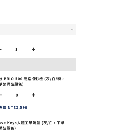
技 BRIO 500 網路攝影機 (灰/白/粉，
單請備註顏色)
惠價 NT$3,590
ave Keys人體工學鍵盤 (灰/白，下單
備註顏色)