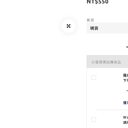
NT$550
貨況
以優惠價加購商品
羅
下
優
W
請