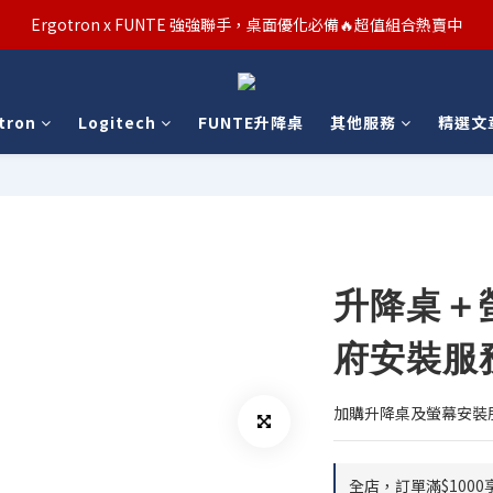
汰舊/升級補助優惠熱烈進行中！符合資格者歡迎申請購物金補助
Ergotron x FUNTE 強強聯手，桌面優化必備🔥超值組合熱賣中
汰舊/升級補助優惠熱烈進行中！符合資格者歡迎申請購物金補助
tron
Logitech
FUNTE升降桌
其他服務
精選文
升降桌＋
府安裝服
加購升降桌及螢幕安裝
全店，訂單滿$1000