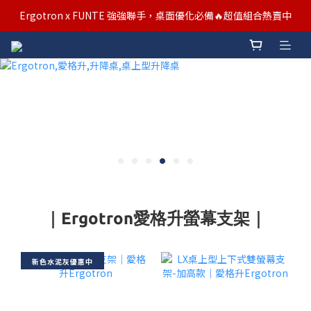
汰舊/升級補助優惠熱烈進行中！符合資格者歡迎申請購物金補助
Ergotron x FUNTE 強強聯手，桌面優化必備🔥超值組合熱賣中
汰舊/升級補助優惠熱烈進行中！符合資格者歡迎申請購物金補助
｜Ergotron愛格升螢幕支架｜
新色水泥灰優惠中