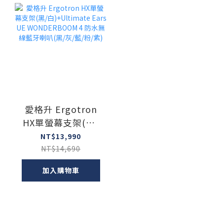
愛格升 Ergotron
HX單螢幕支架(黑/
白)+Ultimate Ears
NT$13,990
UE
NT$14,690
WONDERBOOM 4
加入購物車
防水無線藍牙喇叭
(黑/灰/藍/粉/紫)