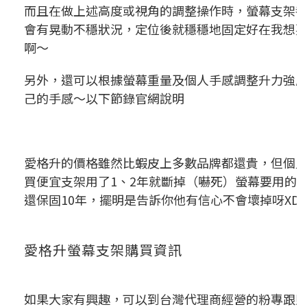
而且在做上述高度或視角的調整操作時，螢幕支架
會有晃動不穩狀況，定位後就穩穩地固定好在我想
啊～
另外，還可以根據螢幕重量及個人手感調整升力強
己的手感～以下節錄官網說明
愛格升的價格雖然比蝦皮上多數品牌都還貴，但個
買便宜支架用了1、2年就斷掉（嚇死）螢幕要用的
還
保固10年
，擺明是告訴你他有信心不會壞掉呀XD
愛格升螢幕支架購買資訊
如果大家有興趣，可以到台灣代理商經營的粉專跟