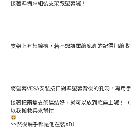
接著準備來組裝支架跟螢幕囉！
支架上有集線槽，若不想讓電線亂亂的記得把線收
將螢幕VESA安裝接口對準螢幕背後的孔洞，再用
接著把兩隻支架連結好，就可以放到底座上囉！（支
以我搬救兵來幫忙
>>然後幾乎都是他在裝XD）