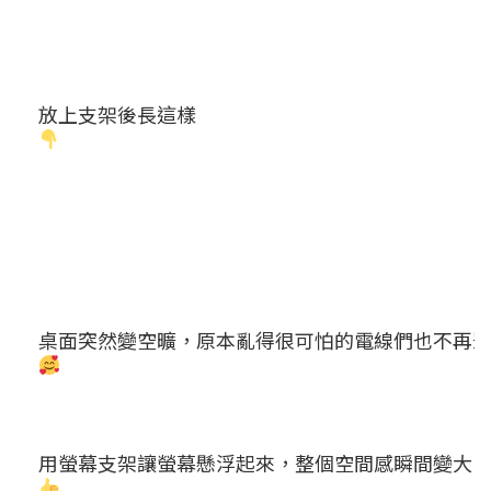
放上支架後長這樣
桌面突然變空曠，原本亂得很可怕的電線們也不再
用螢幕支架讓螢幕懸浮起來，整個空間感瞬間變大