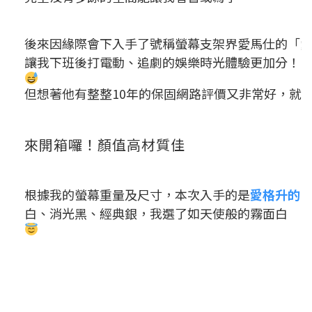
後來因緣際會下入手了號稱
螢幕支架界愛馬仕
的「
讓我下班後打電動、追劇的娛樂時光體驗更加分！
但想著他有整整10年的保固網路評價又非常好，就
來開箱囉！顏值高材質佳
根據我的螢幕重量及尺寸，本次入手的是
愛格升的L
白、消光黑、經典銀，我選了如天使般的霧面白